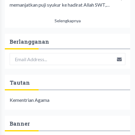
memanjatkan puji syukur ke hadirat Allah SWT,…
Selengkapnya
Berlangganan
Tautan
Kementrian Agama
Banner