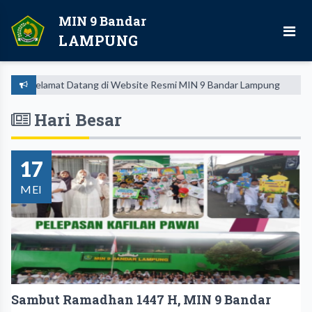
MIN 9 Bandar
LAMPUNG
elamat Datang di Website Resmi MIN 9 Bandar Lampung
Hari Besar
17
MEI
Sambut Ramadhan 1447 H, MIN 9 Bandar