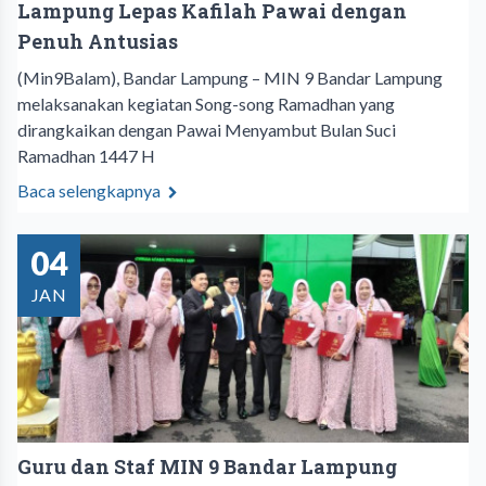
Lampung Lepas Kafilah Pawai dengan
Penuh Antusias
(Min9Balam), Bandar Lampung – MIN 9 Bandar Lampung
melaksanakan kegiatan Song-song Ramadhan yang
dirangkaikan dengan Pawai Menyambut Bulan Suci
Ramadhan 1447 H
Baca selengkapnya
04
JAN
Guru dan Staf MIN 9 Bandar Lampung