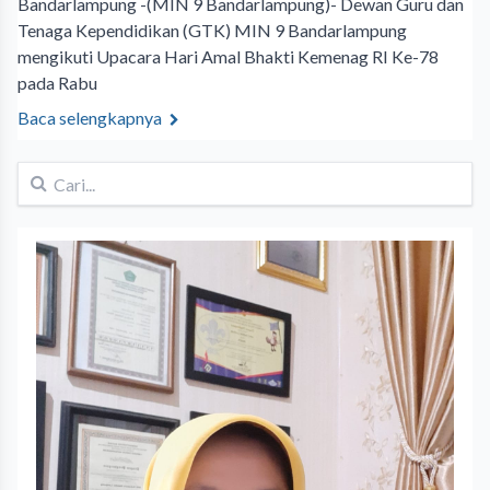
Bandarlampung -(MIN 9 Bandarlampung)- Dewan Guru dan
Tenaga Kependidikan (GTK) MIN 9 Bandarlampung
mengikuti Upacara Hari Amal Bhakti Kemenag RI Ke-78
pada Rabu
Baca selengkapnya