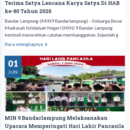
Terima Satya Lencana Karya Satya Di HAB
ke-80 Tahun 2026
Bandar Lampung-(MIN9 Bandarlampung) – Keluarga Besar
Madrasah Ibtidaiyah Negeri (MIN) 9 Bandar Lampung
kembali menorehkan catatan membanggakan. Sejumlah g
Baca selengkapnya
01
JUN
MIN 9 Bandarlampung Melaksanakan
Upacara Memperingati Hari Lahir Pancasila