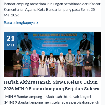
Bandarlampung menerima kunjungan pembinaan dari Kantor
Kementerian Agama Kota Bandarlampung pada Senin, 25
Mei 2026
Baca selengkapnya
21
MEI
Haflah Akhirussanah Siswa Kelas 6 Tahun
2026 MIN 9 Bandarlampung Berjalan Sukses
‎MIN 9 Bandarlampung – Madrasah Ibtidaiyah Negeri
(MIN) 9 Bandarlampung menggelar acara perpisahan penuh