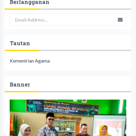
Berlangganan
Tautan
Kementrian Agama
Banner