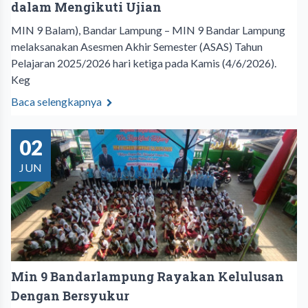
dalam Mengikuti Ujian
MIN 9 Balam), Bandar Lampung – MIN 9 Bandar Lampung
melaksanakan Asesmen Akhir Semester (ASAS) Tahun
Pelajaran 2025/2026 hari ketiga pada Kamis (4/6/2026).
Keg
Baca selengkapnya
02
JUN
Min 9 Bandarlampung Rayakan Kelulusan
Dengan Bersyukur