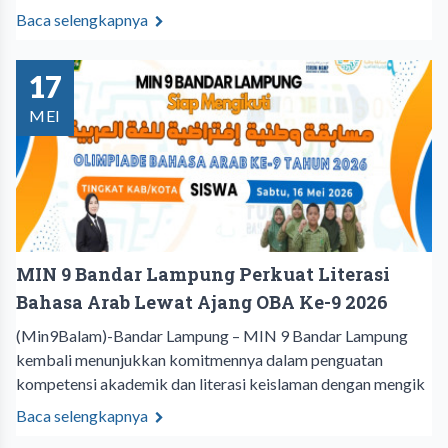
Baca selengkapnya
17
MEI
MIN 9 Bandar Lampung Perkuat Literasi
Bahasa Arab Lewat Ajang OBA Ke-9 2026 ‎ ‎
‎(Min9Balam)-Bandar Lampung – MIN 9 Bandar Lampung
kembali menunjukkan komitmennya dalam penguatan
kompetensi akademik dan literasi keislaman dengan mengik
Baca selengkapnya