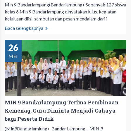
Min 9 Bandarlampung(Bandarlampung)-Sebanyak 127 siswa
kelas 6 Min 9 Bandarlampung dinyatakan lulus, kegiatan
kelulusan diisi sambutan dan pesan mendalam dari i
Baca selengkapnya
26
MEI
MIN 9 Bandarlampung Terima Pembinaan
Kemenag, Guru Diminta Menjadi Cahaya
bagi Peserta Didik
(Min9Bandarlamlung)- Bandar Lampung – MIN 9