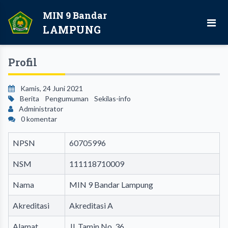
MIN 9 Bandar
LAMPUNG
Profil
Kamis, 24 Juni 2021
Berita
Pengumuman
Sekilas-info
Administrator
0 komentar
NPSN
60705996
NSM
111118710009
Nama
MIN 9 Bandar Lampung
Akreditasi
Akreditasi A
Alamat
Jl. Tamin No. 36