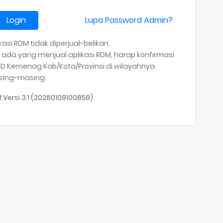
Login
Lupa Password Admin?
kasi RDM tidak diperjual-belikan.
a ada yang menjual aplikasi RDM, harap konfirmasi
HD Kemenag Kab/Kota/Provinsi di wilayahnya
ing-masing.
 Versi 3.1 (20260109100858)