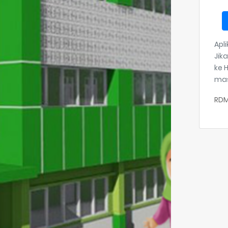
Apli
Jik
ke 
mas
RDM