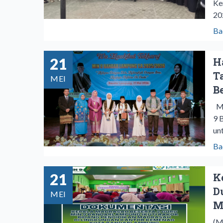
Ke
20
Ba
21
H
T
MEI
B
‎M
9 
un
Ba
21
K
D
MEI
M
(M