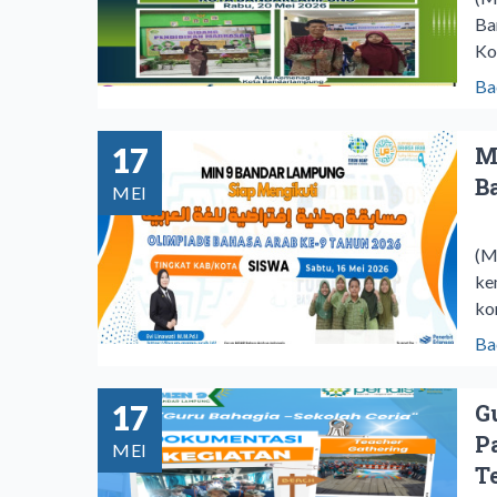
Ba
Ko
Ba
17
M
B
MEI
‎(
ke
ko
Ba
17
G
P
MEI
T