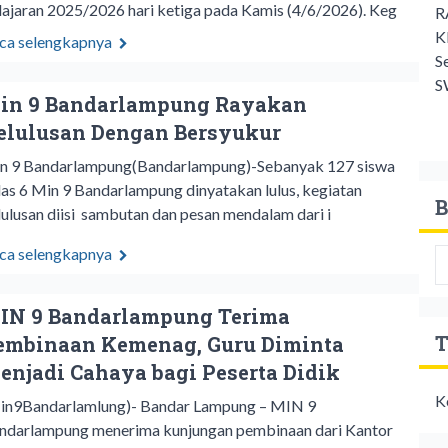
lajaran 2025/2026 hari ketiga pada Kamis (4/6/2026). Keg
R
K
ca selengkapnya
S
S
in 9 Bandarlampung Rayakan
elulusan Dengan Bersyukur
n 9 Bandarlampung(Bandarlampung)-Sebanyak 127 siswa
las 6 Min 9 Bandarlampung dinyatakan lulus, kegiatan
B
lulusan diisi sambutan dan pesan mendalam dari i
ca selengkapnya
IN 9 Bandarlampung Terima
T
embinaan Kemenag, Guru Diminta
enjadi Cahaya bagi Peserta Didik
K
in9Bandarlamlung)- Bandar Lampung – MIN 9
ndarlampung menerima kunjungan pembinaan dari Kantor