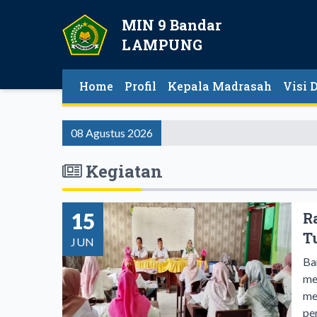
MIN 9 Bandar
LAMPUNG
Home
Profil
Kepala Madrasah
Visi 
08 Agustus 2026
Kegiatan
15
R
T
JUN
Ba
me
me
pe