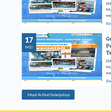
‎(
Ma
me
Ba
17
G
P
MEI
T
‎(
Ma
me
Ba
Muat Artikel Selanjutnya