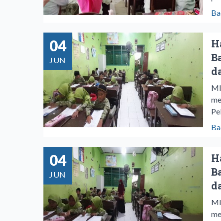
Ba
04
H
B
JUN
d
MI
me
Pe
Ba
04
H
B
JUN
d
MI
me