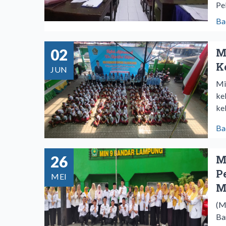
Pe
Ba
02
M
K
JUN
Mi
ke
ke
Ba
26
M
P
MEI
M
(M
Ba