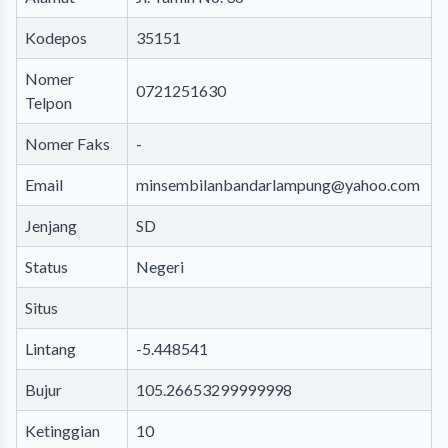
Kodepos
35151
Nomer
0721251630
Telpon
Nomer Faks
-
Email
minsembilanbandarlampung@yahoo.com
Jenjang
SD
Status
Negeri
Situs
Lintang
-5.448541
Bujur
105.26653299999998
Ketinggian
10